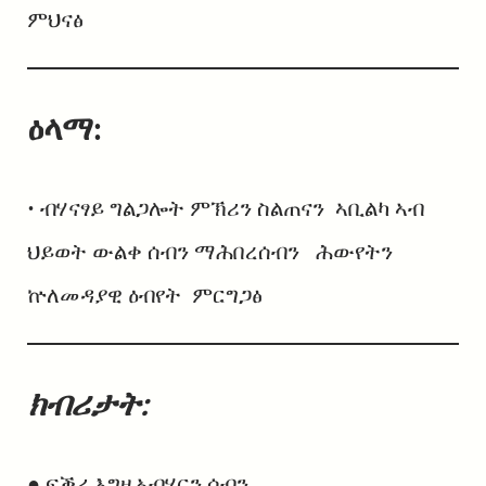
ምህናፅ
ዕላማ:
• ብሃናፃይ ግልጋሎት ምኽሪን ስልጠናን ኣቢልካ ኣብ
ህይወት ውልቀ ሰብን ማሕበረሰብን ሕውየትን
ኵለመዳያዊ ዕብየት ምርግጋፅ
ክብሪታት:
● ፍቕሪ እግዚኣብሄርን ሰብን