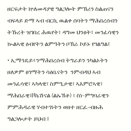
ዘርፍታት ኵለመዳያዊ ግልጋሎት ምኽሪን ስልጠናን
ብፍላይ ድማ ኣብ ብርኪ ዉልቀ ሰባትን ማሕበረሰብን
ትኹረት ዝገበረ ሕዉየት፣ ዳግመ ህንፀት፣ መንፈሳዊን
ኲልኣዊ ዕብየትን ልምዓትን ቦኽራ ኮይኑ የገልግል፤
• ኢማጎዴይ፥ንማሕበረሰብ ትግራይን ንካልኦትን
ዘለዎም ፀገማትን ሳዕቤናትን ንምብዳህ ኣብ
መንፈሳዊ፣ ኣካላዊ፣ ስምዒታዊ፣ ኣእምሮኣዊ፣
ማሕበራዊ፣ቮኬሽናል (ልኡኽቶ) ፣ ስነ-ምግባራዊን
ምምሕዳራዊ ሃብተገነትን ወዘተ ዘርፈ-ብዙሕ
ግልጋሎታት ይህብ ፤