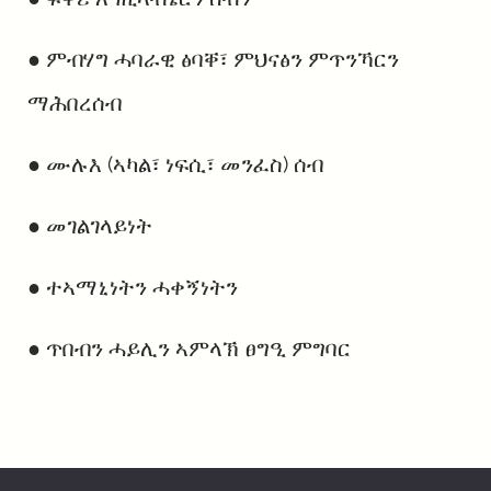
● ምብሃግ ሓባራዊ ፅባቐ፣ ምህናፅን ምጥንኻርን
ማሕበረሰብ
● ሙሉእ (ኣካል፣ ነፍሲ፣ መንፈስ) ሰብ
● መገልገላይነት
● ተኣማኒነትን ሓቀኝነትን
● ጥበብን ሓይሊን ኣምላኽ ፀግዒ ምግባር