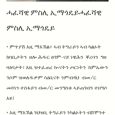
ሓፈሻዊ ምስሊ ኢማጎዴይሓፈሻዊ
ምስሊ ኢማጎዴይ
• ምጥያሽ እዚ ማእኸል፥ ኣብ ትግራይን ኣብ ካልኦት
ከባቢታትን ዘሎ ሕዱር ፀገም-ናይ ነዊሕን ቐረባን ግዘ
ዛዕባታት፣ እዚ ዝተፈጠረ ኲናትን ጦርነትን ከምኡውን
ንሶም ዝወለዱዎም ሳዕቤናት ንምብዳህ ብመ/ር
መኮነን ተስፋይን ብመ/ር መንግስቱ ኣይጠገብን ተበግሶ
እዩ፤
• እዚ ማእኸል ንህዝቢ ትግራይን ንካልኦትን ብሸሞንተ