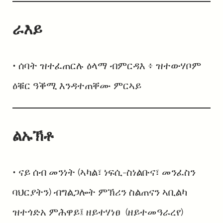
ራእይ
• ሰባት ዝተፈጠርሉ ዕላማ ብምርዳእ ፥ ዝተውሃቦም
ዕቑር ዓቕሚ እንዳተጠቐሙ ምርኣይ
ልኡኽቶ
• ናይ ሰብ መንነት (ኣካል፣ ነፍሲ-ስነልቡና፣ መንፈስን
ባህርያትን) ብግልጋሎት ምኽሪን ስልጠናን ኣቢልካ
ዝተጎድአ ምሕዋይ፤ ዘይተሃነፀ (ዘይተመዓራረየ)