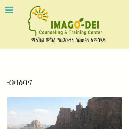
ብዛዕባና